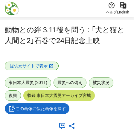
本文に飛ぶ
ヘルプ
English
動物との絆 3.11後を問う : 「犬と猫と
人間と2」石巻で24日記念上映
提供元サイトで表示
東日本大震災 (2011)
震災への備え
被災状況
復興
収録:東日本大震災アーカイブ宮城
この画像に似た画像を探す