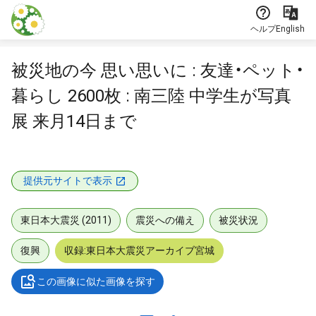
本文に飛ぶ
ヘルプ
English
被災地の今 思い思いに : 友達・ペット・
暮らし 2600枚 : 南三陸 中学生が写真
展 来月14日まで
提供元サイトで表示
東日本大震災 (2011)
震災への備え
被災状況
復興
収録:東日本大震災アーカイブ宮城
この画像に似た画像を探す