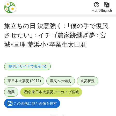
本文に飛ぶ
ヘルプ
English
旅立ちの日 決意強く : 「僕の手で復興
させたい」 : イチゴ農家跡継ぎ夢 : 宮
城・亘理 荒浜小・卒業生太田君
提供元サイトで表示
東日本大震災 (2011)
震災への備え
被災状況
復興
収録:東日本大震災アーカイブ宮城
この画像に似た画像を探す