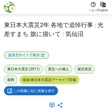
本文に飛ぶ
ヘルプ
English
東日本大震災2年 各地で追悼行事 : 光
差すまち 旗に描いて : 気仙沼
提供元サイトで表示
東日本大震災 (2011)
震災への備え
被災状況
復興
収録:東日本大震災アーカイブ宮城
この画像に似た画像を探す