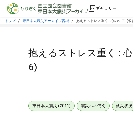
本文に飛ぶ
ギャラリー
トップ
東日本大震災アーカイブ宮城
抱えるストレス重く : 心のケア--(仮
抱えるストレス重く : 心
6)
東日本大震災 (2011)
震災への備え
被災状況