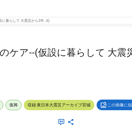
設に暮らして 大震災から2年 ; 6)
のケア--(仮設に暮らして 大震災
復興
収録:東日本大震災アーカイブ宮城
この画像に似