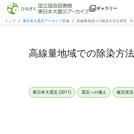
本文に飛ぶ
ギャラリー
トップ
東日本大震災アーカイブ宮城
高線量地域での除染方法を研究 : 
高線量地域での除染方法
東日本大震災 (2011)
震災への備え
被災状況