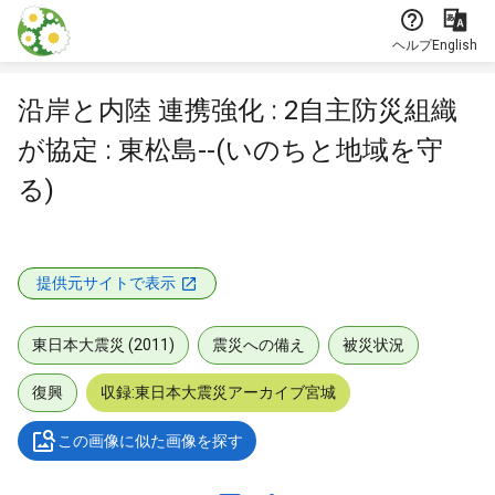
本文に飛ぶ
ヘルプ
English
沿岸と内陸 連携強化 : 2自主防災組織
が協定 : 東松島--(いのちと地域を守
る)
提供元サイトで表示
東日本大震災 (2011)
震災への備え
被災状況
復興
収録:東日本大震災アーカイブ宮城
この画像に似た画像を探す