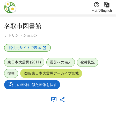
本文に飛ぶ
ヘルプ
English
名取市図書館
ナトリシ トショカン
提供元サイトで表示
東日本大震災 (2011)
震災への備え
被災状況
復興
収録:東日本大震災アーカイブ宮城
この画像に似た画像を探す