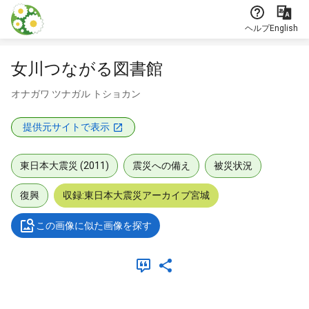
本文に飛ぶ
ヘルプ
English
女川つながる図書館
オナガワ ツナガル トショカン
提供元サイトで表示
東日本大震災 (2011)
震災への備え
被災状況
復興
収録:東日本大震災アーカイブ宮城
この画像に似た画像を探す