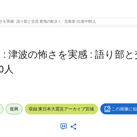
を実感 : 語り部と交流 更地の町歩く : 北海道・白老中80人
: 津波の怖さを実感 : 語り部と
0人
復興
収録:東日本大震災アーカイブ宮城
この画像に似