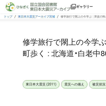
本文に飛ぶ
ギャラリー
トップ
東日本大震災アーカイブ宮城
修学旅行で閖上の今学ぶ : 津波の怖さ
修学旅行で閖上の今学ぶ 
町歩く : 北海道・白老中8
東日本大震災 (2011)
震災への備え
被災状況