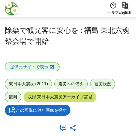
本文に飛ぶ
ヘルプ
English
除染で観光客に安心を : 福島 東北六魂
祭会場で開始
提供元サイトで表示
東日本大震災 (2011)
震災への備え
被災状況
復興
収録:東日本大震災アーカイブ宮城
この画像に似た画像を探す