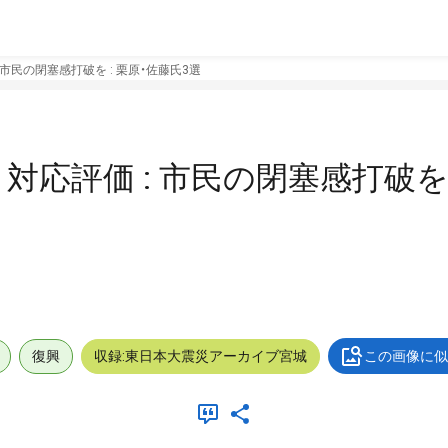
: 市民の閉塞感打破を : 栗原・佐藤氏3選
 対応評価 : 市民の閉塞感打破を 
復興
収録:東日本大震災アーカイブ宮城
この画像に似