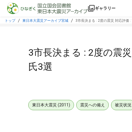
本文に飛ぶ
ギャラリー
トップ
東日本大震災アーカイブ宮城
3市長決まる : 2度の震災 対応評価 
3市長決まる : 2度の震災
氏3選
東日本大震災 (2011)
震災への備え
被災状況