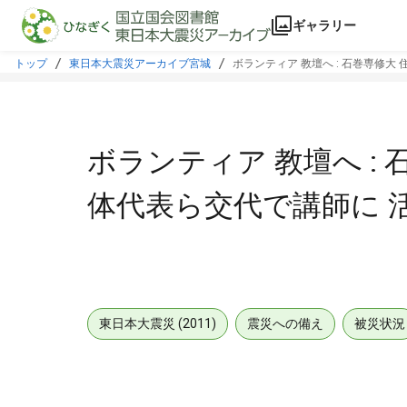
本文に飛ぶ
ギャラリー
トップ
東日本大震災アーカイブ宮城
ボランティア 教壇へ : 石巻専修大
ボランティア 教壇へ : 
体代表ら交代で講師に 
東日本大震災 (2011)
震災への備え
被災状況