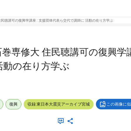
 住民聴講可の復興学講座 : 支援団体代表ら交代で講師に 活動の在り方学ぶ
石巻専修大 住民聴講可の復興学講
活動の在り方学ぶ
復興
収録:東日本大震災アーカイブ宮城
この画像に似