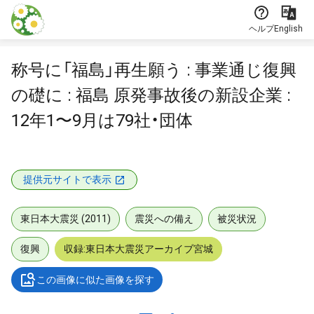
本文に飛ぶ
ヘルプ
English
称号に「福島」再生願う : 事業通じ復興
の礎に : 福島 原発事故後の新設企業 :
12年1〜9月は79社・団体
提供元サイトで表示
東日本大震災 (2011)
震災への備え
被災状況
復興
収録:東日本大震災アーカイブ宮城
この画像に似た画像を探す