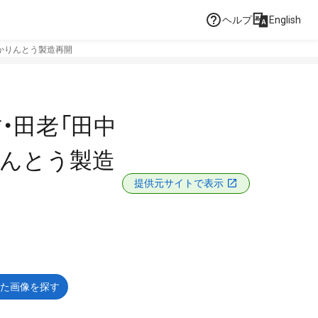
ヘルプ
English
名物かりんとう製造再開
古・田老「田中
かりんとう製造
提供元サイトで表示
た画像を探す