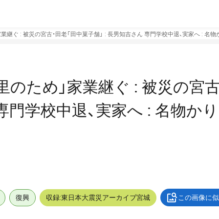
家業継ぐ : 被災の宮古・田老「田中菓子舗」 : 長男知吉さん 専門学校中退、実家へ : 
古里のため」家業継ぐ : 被災の宮
 専門学校中退、実家へ : 名物
復興
収録:東日本大震災アーカイブ宮城
この画像に似