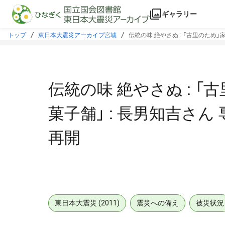
本文に飛ぶ
ギャラリー
トップ
東日本大震災アーカイブ宮城
伝統の味 絶やさぬ : 「古里のため」
伝統の味 絶やさぬ : 「
菓子舗」 : 長男知吉さん
再開
東日本大震災 (2011)
震災への備え
被災状況