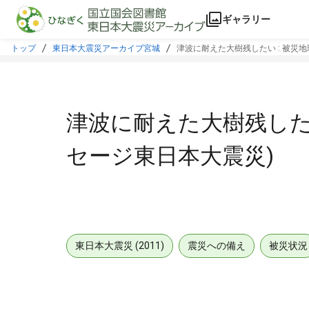
本文に飛ぶ
ギャラリー
トップ
東日本大震災アーカイブ宮城
津波に耐えた大樹残したい : 被災地
津波に耐えた大樹残したい
セージ東日本大震災)
東日本大震災 (2011)
震災への備え
被災状況