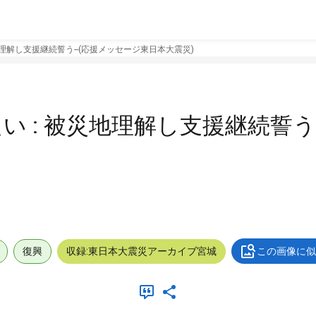
理解し支援継続誓う--(応援メッセージ東日本大震災)
 : 被災地理解し支援継続誓う-
復興
収録:東日本大震災アーカイブ宮城
この画像に似