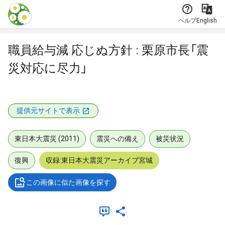
本文に飛ぶ
ヘルプ
English
職員給与減 応じぬ方針 : 栗原市長「震
災対応に尽力」
提供元サイトで表示
東日本大震災 (2011)
震災への備え
被災状況
復興
収録:東日本大震災アーカイブ宮城
この画像に似た画像を探す