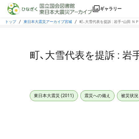
本文に飛ぶ
ギャラリー
トップ
東日本大震災アーカイブ宮城
町、大雪代表を提訴 : 岩手・山田 Ｎ
町、大雪代表を提訴 : 岩
東日本大震災 (2011)
震災への備え
被災状況