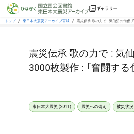
本文に飛ぶ
ギャラリー
トップ
東日本大震災アーカイブ宮城
震災伝承 歌の力で : 気仙沼の僧侶 
震災伝承 歌の力で : 気
3000枚製作 : 「奮闘
東日本大震災 (2011)
震災への備え
被災状況