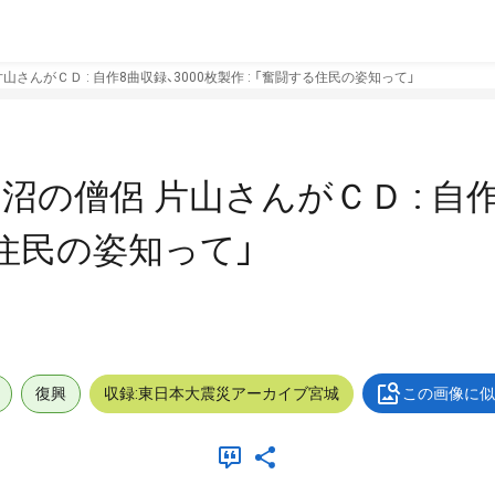
片山さんがＣＤ : 自作8曲収録、3000枚製作 : 「奮闘する住民の姿知って」
仙沼の僧侶 片山さんがＣＤ : 自
する住民の姿知って」
復興
収録:東日本大震災アーカイブ宮城
この画像に似