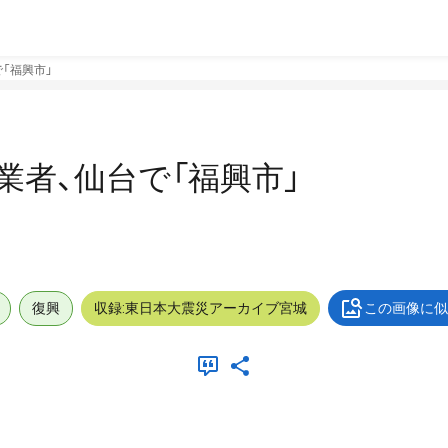
で「福興市」
工業者、仙台で「福興市」
復興
収録:東日本大震災アーカイブ宮城
この画像に似