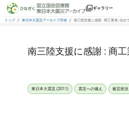
本文に飛ぶ
ギャラリー
トップ
東日本大震災アーカイブ宮城
南三陸支援に感謝 : 商工業者、仙台
南三陸支援に感謝 : 商
東日本大震災 (2011)
震災への備え
被災状況