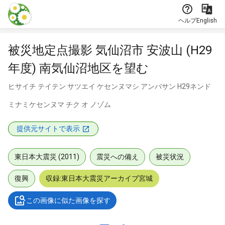
本文に飛ぶ
ヘルプ
English
被災地定点撮影 気仙沼市 安波山 (H29
年度) 南気仙沼地区を望む
ヒサイチ テイテン サツエイ ケセンヌマシ アンバサン H29ネンド
ミナミケセンヌマ チク オ ノゾム
提供元サイトで表示
東日本大震災 (2011)
震災への備え
被災状況
復興
収録:東日本大震災アーカイブ宮城
この画像に似た画像を探す