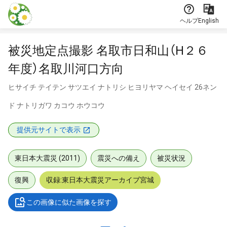
本文に飛ぶ
ヘルプ
English
被災地定点撮影 名取市日和山（H２６
年度）名取川河口方向
ヒサイチ テイテン サツエイ ナトリシ ヒヨリヤマ ヘイセイ 26ネン
ド ナトリガワ カコウ ホウコウ
提供元サイトで表示
東日本大震災 (2011)
震災への備え
被災状況
復興
収録:東日本大震災アーカイブ宮城
この画像に似た画像を探す