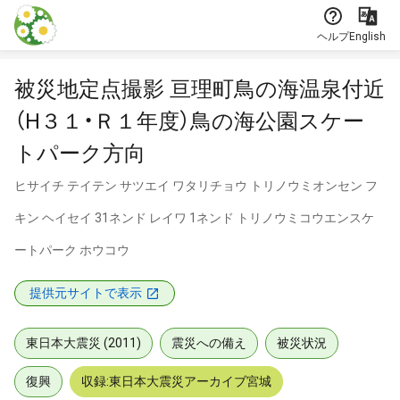
本文に飛ぶ
ヘルプ
English
被災地定点撮影 亘理町鳥の海温泉付近
（H３１・Ｒ１年度）鳥の海公園スケー
トパーク方向
ヒサイチ テイテン サツエイ ワタリチョウ トリノウミオンセン フ
キン ヘイセイ 31ネンド レイワ 1ネンド トリノウミコウエンスケ
ートパーク ホウコウ
提供元サイトで表示
東日本大震災 (2011)
震災への備え
被災状況
復興
収録:東日本大震災アーカイブ宮城