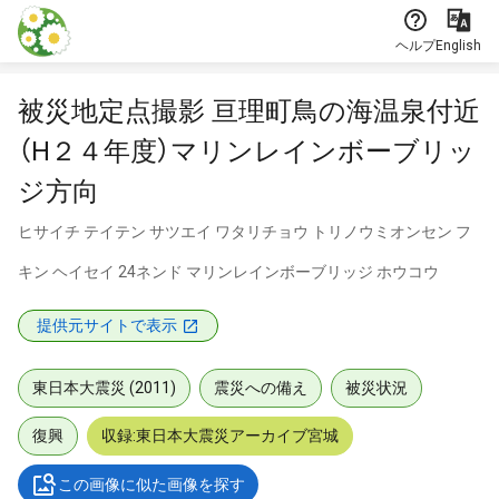
本文に飛ぶ
ヘルプ
English
被災地定点撮影 亘理町鳥の海温泉付近
（H２４年度）マリンレインボーブリッ
ジ方向
ヒサイチ テイテン サツエイ ワタリチョウ トリノウミオンセン フ
キン ヘイセイ 24ネンド マリンレインボーブリッジ ホウコウ
提供元サイトで表示
東日本大震災 (2011)
震災への備え
被災状況
復興
収録:東日本大震災アーカイブ宮城
この画像に似た画像を探す