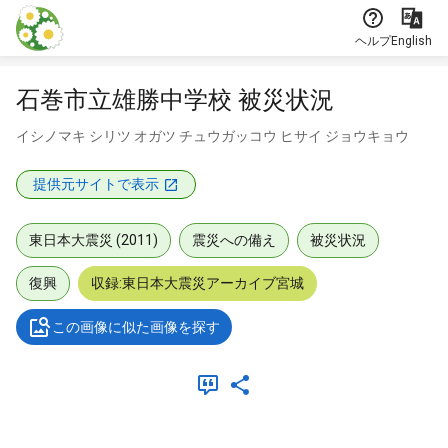
本文に飛ぶ
ヘルプ
English
石巻市立雄勝中学校 被災状況
イシノマキ シリツ オガツ チュウガッコウ ヒサイ ジョウキョウ
提供元サイトで表示
東日本大震災 (2011)
震災への備え
被災状況
復興
収録:東日本大震災アーカイブ宮城
この画像に似た画像を探す