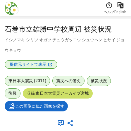
本文に飛ぶ
ヘルプ
English
石巻市立雄勝中学校周辺 被災状況
イシノマキ シリツ オガツ チュウガッコウ シュウヘン ヒサイ ジョ
ウキョウ
提供元サイトで表示
東日本大震災 (2011)
震災への備え
被災状況
復興
収録:東日本大震災アーカイブ宮城
この画像に似た画像を探す