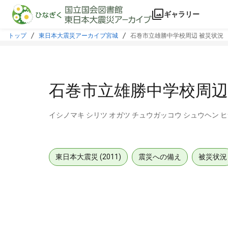
本文に飛ぶ
ギャラリー
トップ
東日本大震災アーカイブ宮城
石巻市立雄勝中学校周辺 被災状況
石巻市立雄勝中学校周辺
イシノマキ シリツ オガツ チュウガッコウ シュウヘン 
東日本大震災 (2011)
震災への備え
被災状況