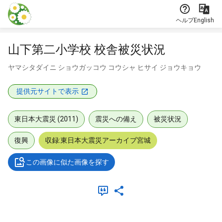
本文に飛ぶ
ヘルプ
English
山下第二小学校 校舎被災状況
ヤマシタダイニ ショウガッコウ コウシャ ヒサイ ジョウキョウ
提供元サイトで表示
東日本大震災 (2011)
震災への備え
被災状況
復興
収録:東日本大震災アーカイブ宮城
この画像に似た画像を探す