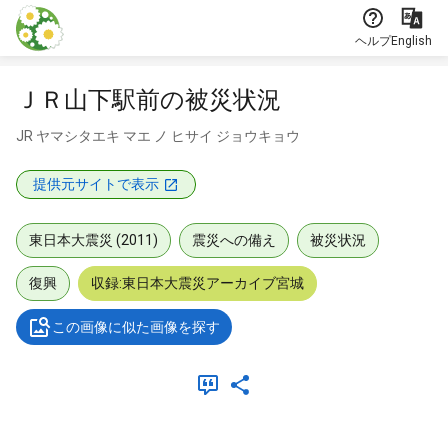
本文に飛ぶ
ヘルプ
English
ＪＲ山下駅前の被災状況
JR ヤマシタエキ マエ ノ ヒサイ ジョウキョウ
提供元サイトで表示
東日本大震災 (2011)
震災への備え
被災状況
復興
収録:東日本大震災アーカイブ宮城
この画像に似た画像を探す