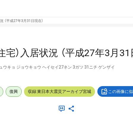
 （平成27年3月31日現在）
宅）入居状況 （平成27年3月31
ウキョ ジョウキョウ ヘイセイ27ネン 3ガツ 31ニチ ゲンザイ
復興
収録:東日本大震災アーカイブ宮城
この画像に似