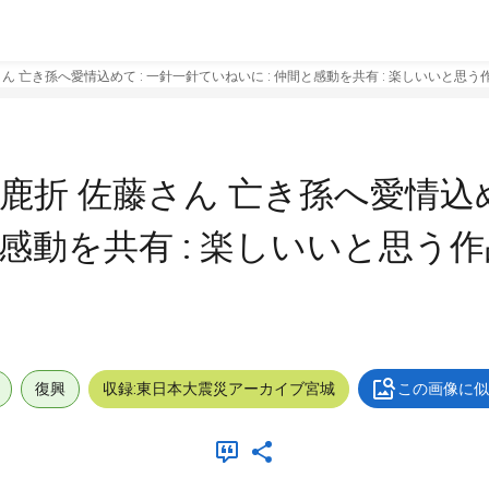
さん 亡き孫へ愛情込めて : 一針一針ていねいに : 仲間と感動を共有 : 楽しいいと思う
 鹿折 佐藤さん 亡き孫へ愛情込め
と感動を共有 : 楽しいいと思う
復興
収録:東日本大震災アーカイブ宮城
この画像に似