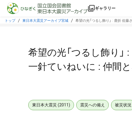
本文に飛ぶ
ギャラリー
トップ
東日本大震災アーカイブ宮城
希望の光「つるし飾り」 : 鹿折 佐藤
希望の光「つるし飾り」 :
一針ていねいに : 仲間
東日本大震災 (2011)
震災への備え
被災状況