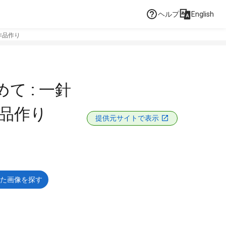
ヘルプ
English
作品作り
て : 一針
作品作り
提供元サイトで表示
た画像を探す