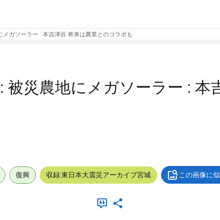
地にメガソーラー : 本吉津谷 将来は農業とのコラボも
: 被災農地にメガソーラー : 本
復興
収録:東日本大震災アーカイブ宮城
この画像に似