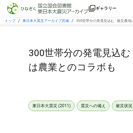
本文に飛ぶ
ギャラリー
トップ
東日本大震災アーカイブ宮城
300世帯分の発電見込む : 被災農
300世帯分の発電見込む 
は農業とのコラボも
東日本大震災 (2011)
震災への備え
被災状況