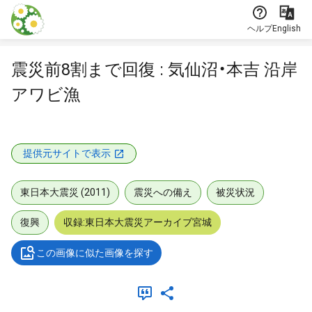
本文に飛ぶ
ヘルプ
English
震災前8割まで回復 : 気仙沼・本吉 沿岸
アワビ漁
提供元サイトで表示
東日本大震災 (2011)
震災への備え
被災状況
復興
収録:東日本大震災アーカイブ宮城
この画像に似た画像を探す