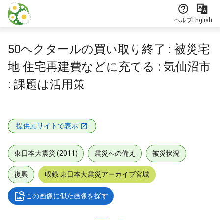
本文に飛ぶ
ヘルプ
English
50ヘクタールの買い取り終了 : 被災宅
地 住宅再建費などに充てる : 気仙沼市
: 課題は活用策
提供元サイトで表示
東日本大震災 (2011)
震災への備え
被災状況
復興
収録:東日本大震災アーカイブ宮城
この画像に似た画像を探す