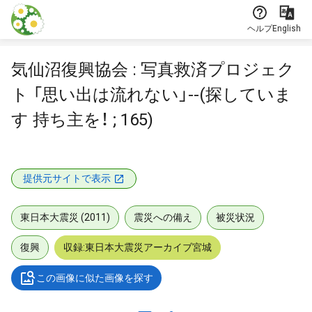
本文に飛ぶ
ヘルプ
English
気仙沼復興協会 : 写真救済プロジェク
ト 「思い出は流れない」--(探していま
す 持ち主を！ ; 165)
提供元サイトで表示
東日本大震災 (2011)
震災への備え
被災状況
復興
収録:東日本大震災アーカイブ宮城
この画像に似た画像を探す