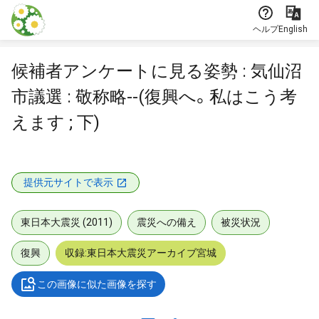
本文に飛ぶ
ヘルプ
English
候補者アンケートに見る姿勢 : 気仙沼
市議選 : 敬称略--(復興へ。私はこう考
えます ; 下)
提供元サイトで表示
東日本大震災 (2011)
震災への備え
被災状況
復興
収録:東日本大震災アーカイブ宮城
この画像に似た画像を探す