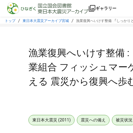
本文に飛ぶ
ギャラリー
トップ
東日本大震災アーカイブ宮城
漁業復興へいけす整備 : 「しっかりと
漁業復興へいけす整備 :
業組合 フィッシュマーケッ
える 震災から復興へ歩む人
東日本大震災 (2011)
震災への備え
被災状況