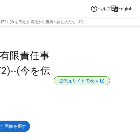
ヘルプ
English
)--(今を伝える 震災から復興へ歩む人たち ; 49)
 有限責任事
)--(今を伝
提供元サイトで表示
た画像を探す