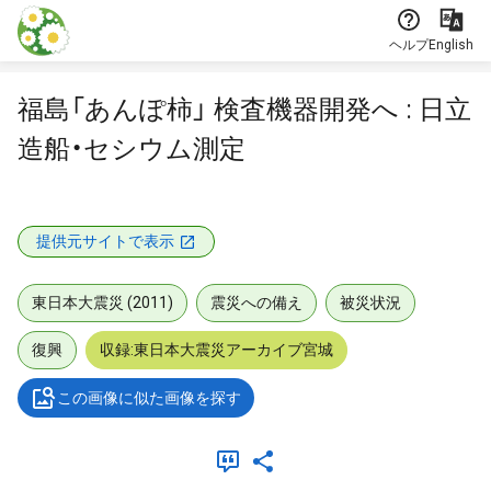
本文に飛ぶ
ヘルプ
English
福島「あんぽ柿」 検査機器開発へ : 日立
造船・セシウム測定
提供元サイトで表示
東日本大震災 (2011)
震災への備え
被災状況
復興
収録:東日本大震災アーカイブ宮城
この画像に似た画像を探す