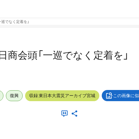
一巡でなく定着を」
 日商会頭「一巡でなく定着を」
復興
収録:東日本大震災アーカイブ宮城
この画像に似