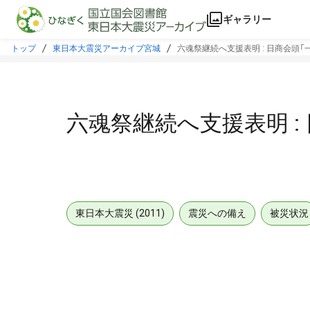
本文に飛ぶ
ギャラリー
トップ
東日本大震災アーカイブ宮城
六魂祭継続へ支援表明 : 日商会頭「
六魂祭継続へ支援表明 :
東日本大震災 (2011)
震災への備え
被災状況