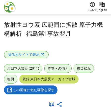
本文に飛ぶ
ヘルプ
English
放射性ヨウ素 広範囲に拡散 原子力機
構解析 : 福島第1事故翌月
提供元サイトで表示
東日本大震災 (2011)
震災への備え
被災状況
復興
収録:東日本大震災アーカイブ宮城
この画像に似た画像を探す