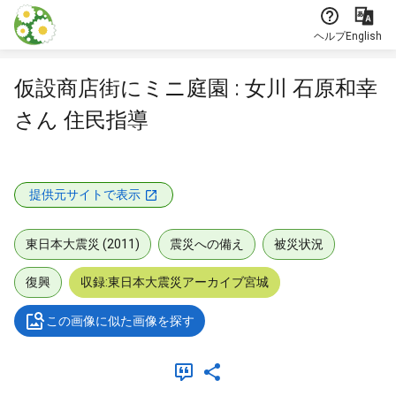
本文に飛ぶ
ヘルプ
English
仮設商店街にミニ庭園 : 女川 石原和幸
さん 住民指導
提供元サイトで表示
東日本大震災 (2011)
震災への備え
被災状況
復興
収録:東日本大震災アーカイブ宮城
この画像に似た画像を探す