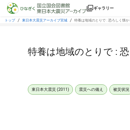
本文に飛ぶ
ギャラリー
トップ
東日本大震災アーカイブ宮城
特養は地域のとりで : 恐ろしく懐かし
特養は地域のとりで : 
東日本大震災 (2011)
震災への備え
被災状況