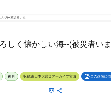
い海--(被災者いま)
恐ろしく懐かしい海--(被災者いま
復興
収録:東日本大震災アーカイブ宮城
この画像に似