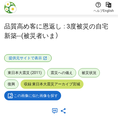
本文に飛ぶ
ヘルプ
English
品質高め客に恩返し : 3度被災の自宅
新築--(被災者いま）
提供元サイトで表示
東日本大震災 (2011)
震災への備え
被災状況
復興
収録:東日本大震災アーカイブ宮城
この画像に似た画像を探す