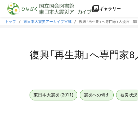
本文に飛ぶ
ギャラリー
トップ
東日本大震災アーカイブ宮城
復興「再生期」へ専門家8人提言 : 
復興「再生期」へ専門家8
東日本大震災 (2011)
震災への備え
被災状況