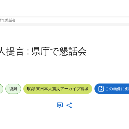
県庁で懇話会
人提言 : 県庁で懇話会
復興
収録:東日本大震災アーカイブ宮城
この画像に似