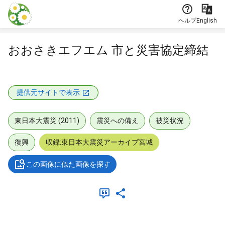
本文に飛ぶ
ヘルプ
English
おおさきエフエム 市と災害協定締結
提供元サイトで表示
東日本大震災 (2011)
震災への備え
被災状況
復興
収録:東日本大震災アーカイブ宮城
この画像に似た画像を探す