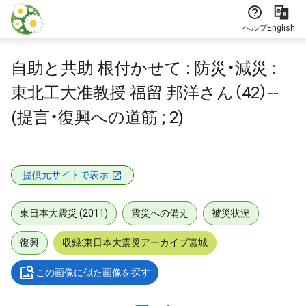
本文に飛ぶ
ヘルプ
English
自助と共助 根付かせて : 防災・減災 :
東北工大准教授 福留 邦洋さん（42）--
(提言・復興への道筋 ; 2)
提供元サイトで表示
東日本大震災 (2011)
震災への備え
被災状況
復興
収録:東日本大震災アーカイブ宮城
この画像に似た画像を探す