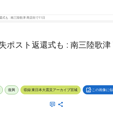
式も : 南三陸歌津 商店街で11日
失ポスト返還式も : 南三陸歌津
復興
収録:東日本大震災アーカイブ宮城
この画像に似