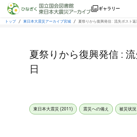
本文に飛ぶ
ギャラリー
トップ
東日本大震災アーカイブ宮城
夏祭りから復興発信 : 流失ポスト返還
夏祭りから復興発信 : 流
日
東日本大震災 (2011)
震災への備え
被災状況