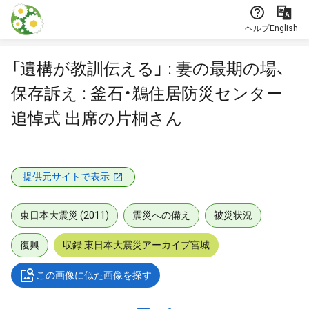
本文に飛ぶ
ヘルプ
English
「遺構が教訓伝える」 : 妻の最期の場、
保存訴え : 釜石・鵜住居防災センター
追悼式 出席の片桐さん
提供元サイトで表示
東日本大震災 (2011)
震災への備え
被災状況
復興
収録:東日本大震災アーカイブ宮城
この画像に似た画像を探す