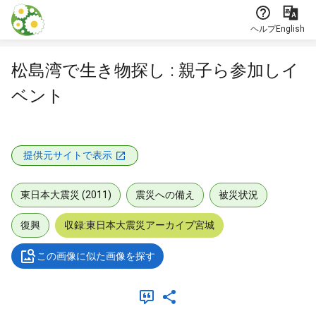
本文に飛ぶ
ヘルプ
English
松島湾で生き物探し : 親子ら参加しイ
ベント
提供元サイトで表示
東日本大震災 (2011)
震災への備え
被災状況
復興
収録:東日本大震災アーカイブ宮城
この画像に似た画像を探す