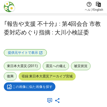
本文に飛ぶ
ヘルプ
English
「報告や支援 不十分」 : 第4回会合 市教
委対応めぐり指摘 : 大川小検証委
提供元サイトで表示
東日本大震災 (2011)
震災への備え
被災状況
復興
収録:東日本大震災アーカイブ宮城
この画像に似た画像を探す